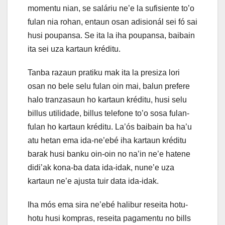
momentu nian, se saláriu ne’e la sufisiente to’o
fulan nia rohan, entaun osan adisionál sei fó sai
husi poupansa. Se ita la iha poupansa, baibain
ita sei uza kartaun kréditu.
Tanba razaun pratiku mak ita la presiza lori
osan no bele selu fulan oin mai, balun prefere
halo tranzasaun ho kartaun kréditu, husi selu
billus utilidade, billus telefone to’o sosa fulan-
fulan ho kartaun kréditu. La’ós baibain ba ha’u
atu hetan ema ida-ne’ebé iha kartaun kréditu
barak husi banku oin-oin no na’in ne’e hatene
didi’ak kona-ba data ida-idak, nune’e uza
kartaun ne’e ajusta tuir data ida-idak.
Iha mós ema sira ne’ebé halibur reseita hotu-
hotu husi kompras, reseita pagamentu no bills