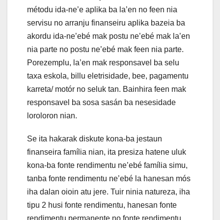
métodu ida-ne’e aplika ba la’en no feen nia
servisu no arranju finanseiru aplika bazeia ba
akordu ida-ne’ebé mak postu ne’ebé mak la’en
nia parte no postu ne’ebé mak feen nia parte.
Porezemplu, la’en mak responsavel ba selu
taxa eskola, billu eletrisidade, bee, pagamentu
karreta/ motór no seluk tan. Bainhira feen mak
responsavel ba sosa sasán ba nesesidade
loroloron nian.
Se ita hakarak diskute kona-ba jestaun
finanseira família nian, ita presiza hatene uluk
kona-ba fonte rendimentu ne’ebé família simu,
tanba fonte rendimentu ne’ebé la hanesan mós
iha dalan oioin atu jere. Tuir ninia natureza, iha
tipu 2 husi fonte rendimentu, hanesan fonte
rendimentu permanente no fonte rendimentu