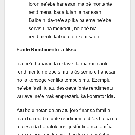
loron ne’ebé hanesan, maibé montante
rendimentu kada fulan la hanesan.
Baibain ida-ne’e aplika ba ema ne’ebé
servisu iha merkadu, ne’ebé nia
rendimentu kalkula tuir komisaun.
Fonte Rendimentu la fiksu
Ida ne’e hanaran la estavel tanba montante
rendimentu ne’ebé simu la’ós sempre hanesan
no la konsege verifika tempu simu. Ezemplu
ne’ebé fasil liu atu deskreve fonte rendimentu
variavel ne’e mak emprezáriu ka kontratór ida.
Atu bele hetan dalan atu jere finansa família
nian bazeia ba fonte rendimentu, di’ak liu ba ita
atu estuda hahalok husi jestór finansa família
nian iha jestaun finansa família nian ne’ebé