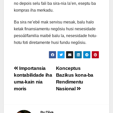
no depois selu fali ba sira-nia la’en, eseptu ba
kompras iha merkadu.
Ba sira ne’ebé mak servisu mesak, balu halo
ketak finansiamentu negósiu husi nesesidade
pesoál/familia maibé balu la, nesesidade hotu-
hotu foti diretamente husi fundu negósiu.
Post
Importansia
Konceptus
kontabilidade iha
Bazikus kona-ba
navigation
uma-kain nia
Rendimentu
moris
Nasional
By
Diva