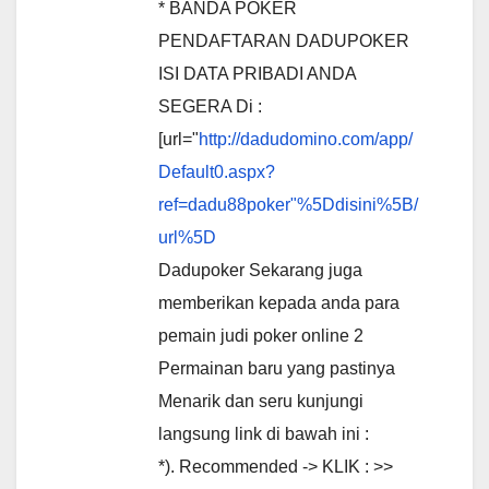
* BANDA POKER
PENDAFTARAN DADUPOKER
ISI DATA PRIBADI ANDA
SEGERA Di :
[url="
http://dadudomino.com/app/
Default0.aspx?
ref=dadu88poker"%5Ddisini%5B/
url%5D
Dadupoker Sekarang juga
memberikan kepada anda para
pemain judi poker online 2
Permainan baru yang pastinya
Menarik dan seru kunjungi
langsung link di bawah ini :
*). Recommended -> KLIK : >>