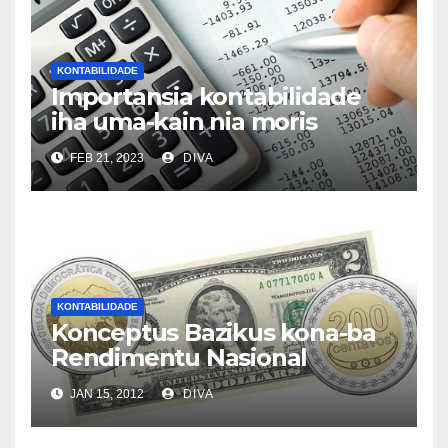
KONTABILIDADE
Importansia kontabilidade
iha uma-kain nia moris
FEB 21, 2023
DIVA
KONTABILIDADE
Konceptus Bazikus kona-ba
Rendimentu Nasional
JAN 15, 2012
DIVA