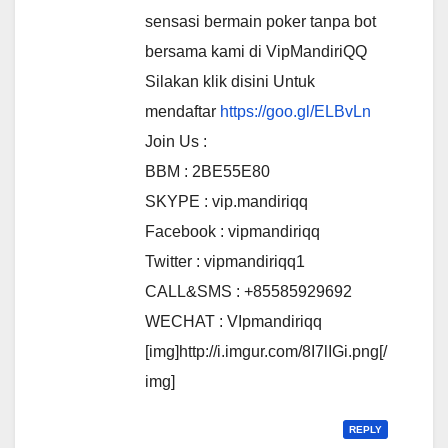
sensasi bermain poker tanpa bot
bersama kami di VipMandiriQQ
Silakan klik disini Untuk
mendaftar
https://goo.gl/ELBvLn
Join Us :
BBM : 2BE55E80
SKYPE : vip.mandiriqq
Facebook : vipmandiriqq
Twitter : vipmandiriqq1
CALL&SMS : +85585929692
WECHAT : VIpmandiriqq
[img]http://i.imgur.com/8I7lIGi.png[/
img]
REPLY