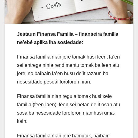
Jestaun Finansa Familia – finanseira família
ne’ebé aplika iha sosiedade:
Finansa família nian jere tomak husi feen, la’en
sei entrega ninia rendimentu tomak ba feen atu
jere, no baibain la’en husu de’it razaun ba
nesesidade pesoál loroloron nian.
Finansa família nian regula tomak husi xefe
família (feen-laen), feen sei hetan de’it osan atu
sosa ba nesesidade loroloron nian husi uma-
kain.
Finansa família nian jere hamutuk, baibain