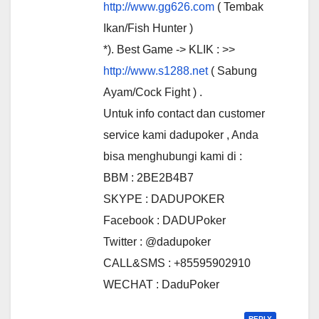
http://www.gg626.com
( Tembak
Ikan/Fish Hunter )
*). Best Game -> KLIK : >>
http://www.s1288.net
( Sabung
Ayam/Cock Fight ) .
Untuk info contact dan customer
service kami dadupoker , Anda
bisa menghubungi kami di :
BBM : 2BE2B4B7
SKYPE : DADUPOKER
Facebook : DADUPoker
Twitter : @dadupoker
CALL&SMS : +85595902910
WECHAT : DaduPoker
REPLY